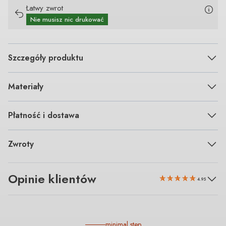
Łatwy zwrot
Nie musisz nic drukować
Szczegóły produktu
Materiały
Płatność i dostawa
Zwroty
Opinie klientów
4.95
minimal step