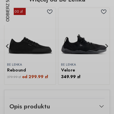
ODBIERZ 5% ZNIŻKI
- 80.00 zł
BE LENKA
BE LENKA
Rebound
Velore
od
299.99
zł
349.99
zł
379.99
zł
Opis produktu