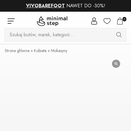
VIVOBAREFOOT
NAWET DO -30%!
0
Wyszukiwarka
produktów
Strona główna
»
Kobieta
»
Mokasyny