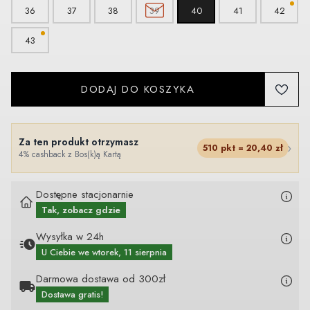
36
37
38
39
40
41
42
43
DODAJ DO KOSZYKA
Za ten produkt otrzymasz
›
510
pkt =
20,40
zł
4% cashback z Bos(k)ą Kartą
Dostępne stacjonarnie
Tak, zobacz gdzie
Wysyłka w 24h
U Ciebie
we wtorek, 11 sierpnia
Darmowa dostawa od 300zł
Dostawa gratis!