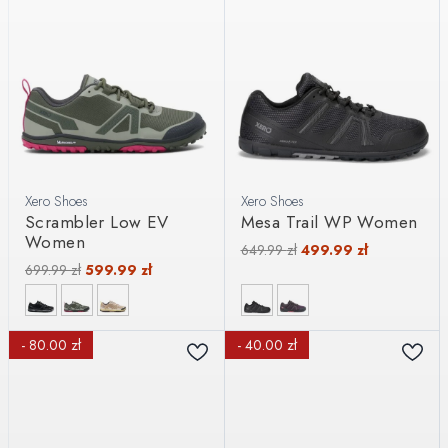
Xero Shoes
Xero Shoes
Scrambler Low EV
Mesa Trail WP Women
Women
649.99
zł
499.99
zł
699.99
zł
599.99
zł
- 80.00 zł
- 40.00 zł