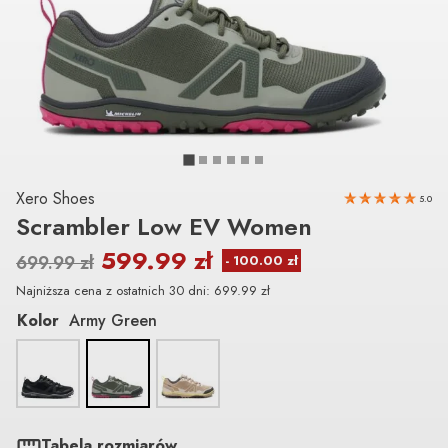
Xero Shoes
5.0
Scrambler Low EV Women
599.99
zł
699.99
zł
Najniższa cena z ostatnich 30 dni:
699.99
zł
Kolor
Army Green
Tabela rozmiarów