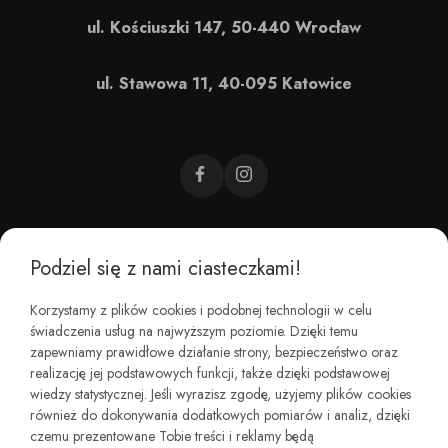
ul. Kościuszki 147, 50-440 Wrocław
ul. Stawowa 11, 40-095 Katowice
Podziel się z nami ciasteczkami!
CZEMU BAREFOOT?
Korzystamy z plików cookies i podobnej technologii w celu
świadczenia usług na najwyższym poziomie. Dzięki temu
KIM JESTEŚMY?
zapewniamy prawidłowe działanie strony, bezpieczeństwo oraz
realizację jej podstawowych funkcji, także dzięki podstawowej
wiedzy statystycznej. Jeśli wyrazisz zgodę, użyjemy plików cookies
REGULAMINY I ZWROTY
również do dokonywania dodatkowych pomiarów i analiz, dzięki
czemu prezentowane Tobie treści i reklamy będą