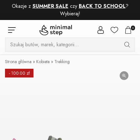
Okazje z
SUMMER SALE
czy
BACK TO SCHOOL
?
Wybieraj!
0
Wyszukiwarka
produktów
Strona główna
»
Kobieta
»
Trekking
- 100.00 zł