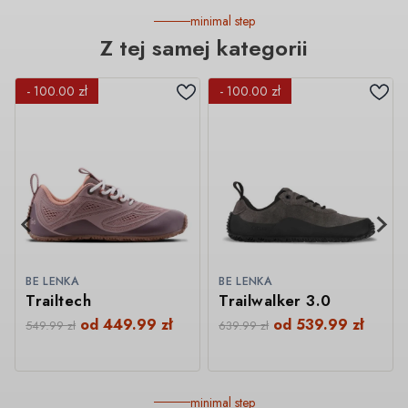
minimal step
Z tej samej kategorii
- 100.00 zł
- 100.00 zł
BE LENKA
BE LENKA
Trailtech
Trailwalker 3.0
od
449.99
zł
od
539.99
zł
549.99
zł
639.99
zł
minimal step