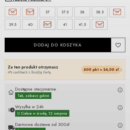
36
36.5
37
37.5
38
38.5
39
39.5
40
40.5
41
41.5
42
DODAJ DO KOSZYKA
Za ten produkt otrzymasz
›
600
pkt =
24,00
zł
4% cashback z Bos(k)ą Kartą
Dostępne stacjonarnie
Tak, zobacz gdzie
Wysyłka w 24h
U Ciebie
w środę, 12 sierpnia
Darmowa dostawa od 300zł