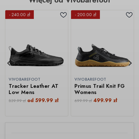
- 240.00 zł
- 200.00 zł
VIVOBAREFOOT
VIVOBAREFOOT
Tracker Leather AT
Primus Trail Knit FG
Low Mens
Womens
od
599.99
zł
499.99
zł
839.99
zł
699.99
zł