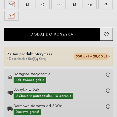
41
42
43
44
45
46
47
48
DODAJ DO KOSZYKA
Za ten produkt otrzymasz
›
500
pkt =
20,00
zł
4% cashback z Bos(k)ą Kartą
Dostępne stacjonarnie
Tak, zobacz gdzie
Wysyłka w 24h
U Ciebie
w poniedziałek, 10 sierpnia
Darmowa dostawa od 300zł
Dostawa gratis!