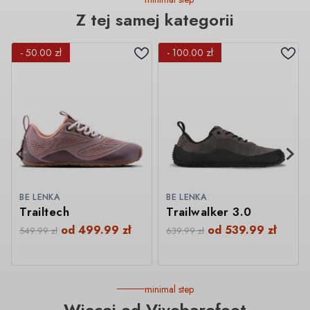
Z tej samej kategorii
- 50.00 zł
- 100.00 zł
BE LENKA
BE LENKA
Trailtech
Trailwalker 3.0
od
499.99
zł
od
539.99
zł
549.99
zł
639.99
zł
minimal step
Więcej od Vivobarefoot