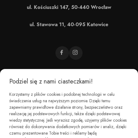
ul. Kościuszki 147, 50-440 Wrocław
ul. Stawowa 11, 40-095 Katowice
Podziel się z nami ciasteczkami!
CZEMU BAREFOOT?
Korzystamy z plików cookies i podobnej technologii w celu
świadczenia usług na najwyższym poziomie. Dzięki temu
KIM JESTEŚMY?
zapewniamy prawidłowe działanie strony, bezpieczeństwo oraz
realizację jej podstawowych funkcji, także dzięki podstawowej
wiedzy statystycznej. Jeśli wyrazisz zgodę, użyjemy plików cookies
REGULAMINY I ZWROTY
również do dokonywania dodatkowych pomiarów i analiz, dzięki
czemu prezentowane Tobie treści i reklamy będą