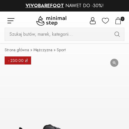
VIVOBAREFOOT
NAWET DO -30%!
0
Wyszukiwarka
produktów
Strona główna
»
Mężczyzna
»
Sport
- 230.00 zł