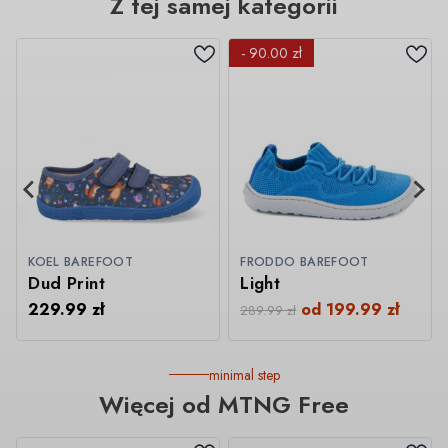
Z tej samej kategorii
- 90.00 zł
KOEL BAREFOOT
FRODDO BAREFOOT
Dud Print
Light
229.99
zł
od
199.99
zł
289.99
zł
minimal step
Więcej od MTNG Free