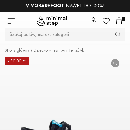
VIVOBAREFOOT
NAWET DO -30%!
0
Wyszukiwarka
produktów
Strona główna
»
Dziecko
»
Trampki i Tenisówki
- 30.00 zł