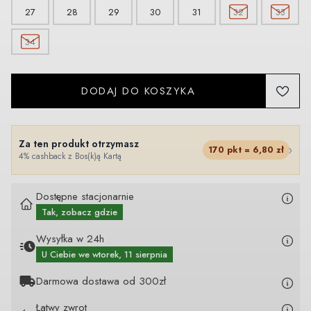
27
28
29
30
31
32
33
34
DODAJ DO KOSZYKA
Za ten produkt otrzymasz
›
170
pkt =
6,80
zł
4% cashback z Bos(k)ą Kartą
Dostępne stacjonarnie
Tak, zobacz gdzie
Wysyłka w 24h
U Ciebie
we wtorek, 11 sierpnia
Darmowa dostawa od 300zł
Łatwy zwrot