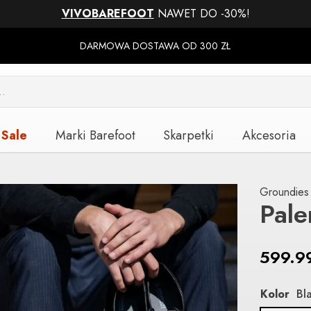
VIVOBAREFOOT
NAWET DO -30%!
DARMOWA DOSTAWA OD 300 ZŁ
Sale
Marki Barefoot
Skarpetki
Akcesoria
Groundies
Pal
599.9
Kolor
Bl