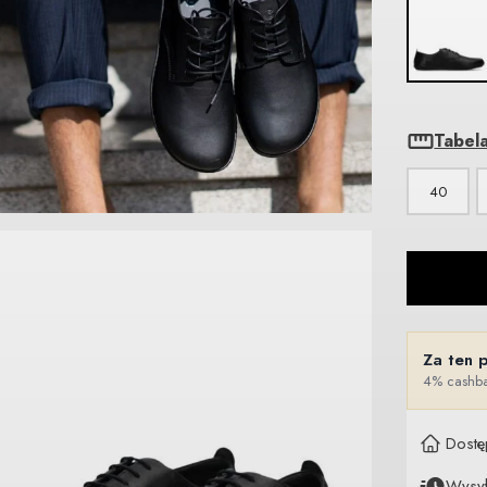
Tabel
40
Za ten 
4% cashba
Dostę
Wysy