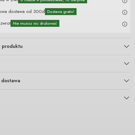
owa dostawa od 300zł
Dostawa gratis!
 zwrot
Nie musisz nic drukować
y produktu
i dostawa