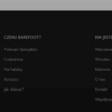
CZEMU BAREFOOT?
KIM JES
Polecani Specjaliści
Warszawa 
Codziennie
Wrocław –
Na haluksy
Katowice 
Korzyści
O nas
Jak dobrać?
Kontakt
Współpra