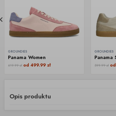
GROUNDIES
GROUNDIES
Panama Women
Panama 
od
499.99
zł
o
619.99
zł
599.99
zł
Opis produktu