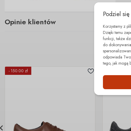
Podziel się
Opinie klientów
Korzystamy z pl
Dzięki temu zap
funkcji, także d
do dokonywania 
spersonalizowane
odpowiada Twoim
tego, jak mogą 
- 150.00 zł
- 150.00 zł