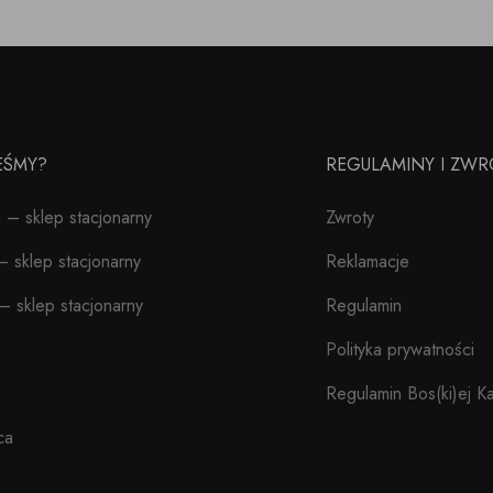
TEŚMY?
REGULAMINY I ZWR
– sklep stacjonarny
Zwroty
 sklep stacjonarny
Reklamacje
– sklep stacjonarny
Regulamin
Polityka prywatności
Regulamin Bos(ki)ej Ka
ca