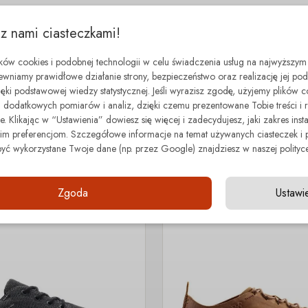
 z nami ciasteczkami!
ików cookies i podobnej technologii w celu świadczenia usług na najwyższym
ewniamy prawidłowe działanie strony, bezpieczeństwo oraz realizację jej p
zięki podstawowej wiedzy statystycznej. Jeśli wyrazisz zgodę, użyjemy plików 
dodatkowych pomiarów i analiz, dzięki czemu prezentowane Tobie treści i 
minimal step
. Klikając w “Ustawienia” dowiesz się więcej i zadecydujesz, jaki zakres insta
Z tej samej kategorii
 preferencjom. Szczegółowe informacje na temat używanych ciasteczek i 
być wykorzystane Twoje dane (np. przez Google) znajdziesz w naszej polityce
Zgoda
Ustawi