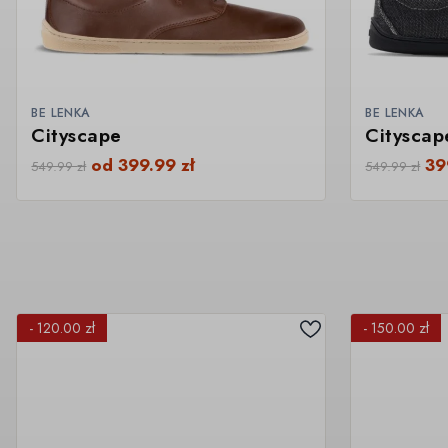
BE LENKA
BE LENKA
Cityscape
Citysca
od
399.99
zł
39
549.99
zł
549.99
zł
- 120.00 zł
- 150.00 zł