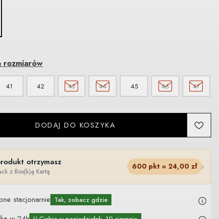
a rozmiarów
41
42
43
44
45
46
47
DODAJ DO KOSZYKA
produkt otrzymasz
›
600
pkt =
24,00
zł
ck z Bos(k)ą Kartą
pne stacjonarnie
Tak, zobacz gdzie
łka w 24h
U Ciebie
w poniedziałek, 10 sierpnia