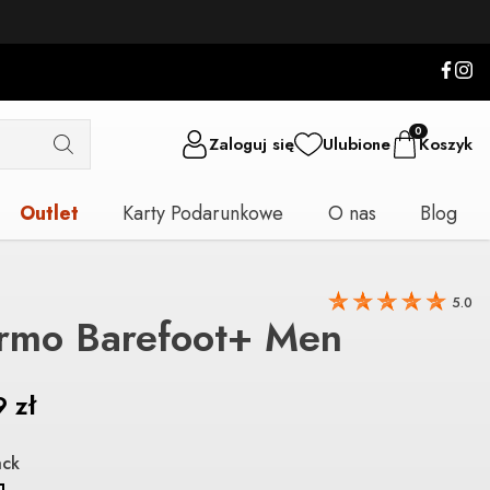
0
Zaloguj się
Ulubione
Koszyk
Outlet
Karty Podarunkowe
O nas
Blog
5.0
ermo Barefoot+ Men
9
zł
ack