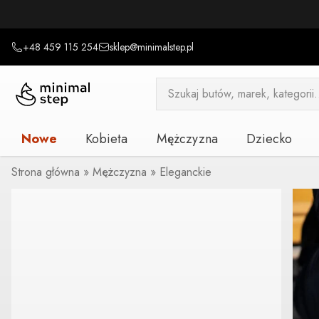
+48 459 115 254
sklep@minimalstep.pl
Wyszukiwarka
produktów
Nowe
Kobieta
Mężczyzna
Dziecko
Strona główna
»
Mężczyzna
»
Eleganckie