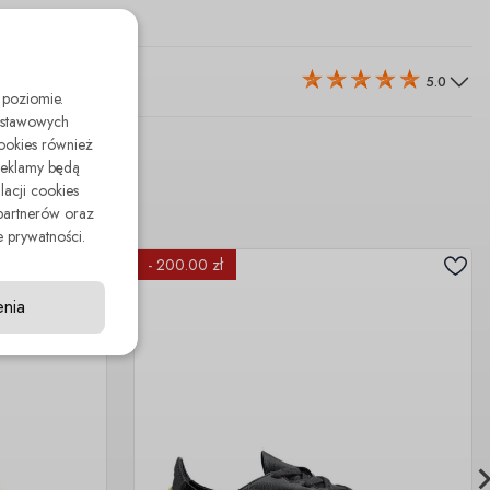
5.0
 poziomie.
odstawowych
cookies również
reklamy będą
lacji cookies
partnerów oraz
 prywatności.
- 200.00 zł
enia