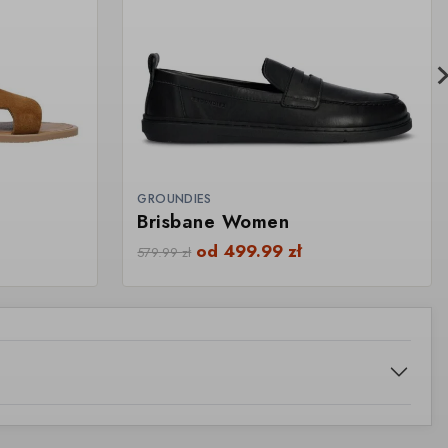
GROUNDIES
Brisbane Women
od
499.99
zł
579.99
zł