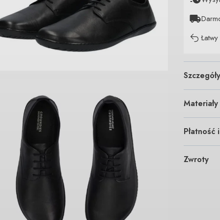
Darm
Łatwy
Szczegół
Materiały
Płatność 
Zwroty