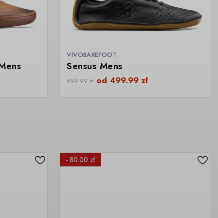
VIVOBAREFOOT
 Mens
Sensus Mens
od
499.99
zł
699.99
zł
- 80.00 zł