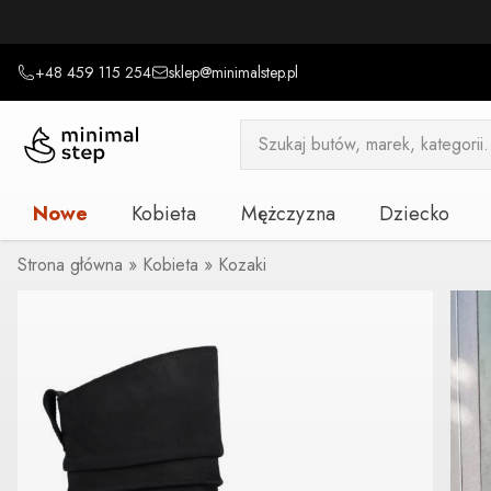
+48 459 115 254
sklep@minimalstep.pl
Wyszukiwarka
produktów
Nowe
Kobieta
Mężczyzna
Dziecko
Strona główna
»
Kobieta
»
Kozaki