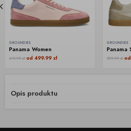
GROUNDIES
GROUNDIES
Panama Women
Panama 
od
499.99
zł
o
619.99
zł
599.99
zł
Opis produktu