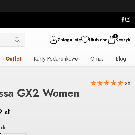
0
Zaloguj się
Ulubione
Koszyk
Outlet
Karty Podarunkowe
O nas
Blog
5.0
ssa GX2 Women
9
zł
ack