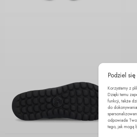
Podziel się
Korzystamy z pl
Dzięki temu zap
funkcji, także d
do dokonywania 
spersonalizowane
odpowiada Twoim
tego, jak mogą 