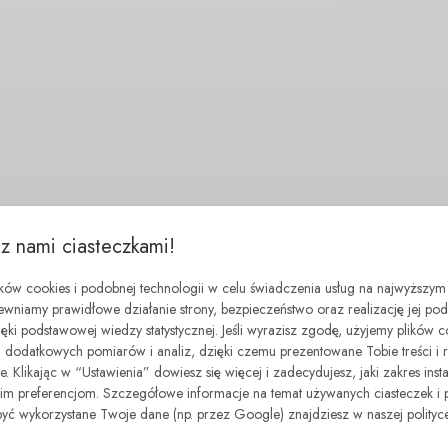
 z nami ciasteczkami!
ików cookies i podobnej technologii w celu świadczenia usług na najwyższym
ewniamy prawidłowe działanie strony, bezpieczeństwo oraz realizację jej p
zięki podstawowej wiedzy statystycznej. Jeśli wyrazisz zgodę, użyjemy plików 
dodatkowych pomiarów i analiz, dzięki czemu prezentowane Tobie treści i 
. Klikając w “Ustawienia” dowiesz się więcej i zadecydujesz, jaki zakres insta
 preferencjom. Szczegółowe informacje na temat używanych ciasteczek i 
być wykorzystane Twoje dane (np. przez Google) znajdziesz w naszej polityce