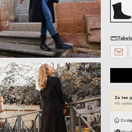
Tabel
36
Za ten 
4% cashba
Dostę
Wysy