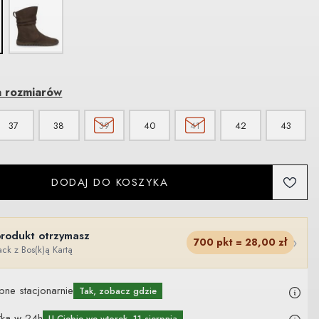
a rozmiarów
37
38
39
40
41
42
43
DODAJ DO KOSZYKA
produkt otrzymasz
›
700
pkt =
28,00
zł
ck z Bos(k)ą Kartą
pne stacjonarnie
Tak, zobacz gdzie
łka w 24h
U Ciebie
we wtorek, 11 sierpnia