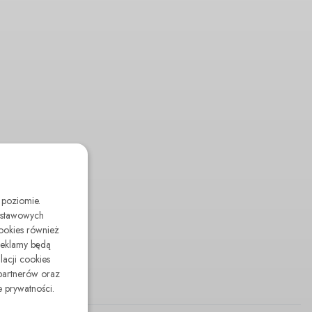
 poziomie.
odstawowych
cookies również
reklamy będą
lacji cookies
partnerów oraz
 prywatności.