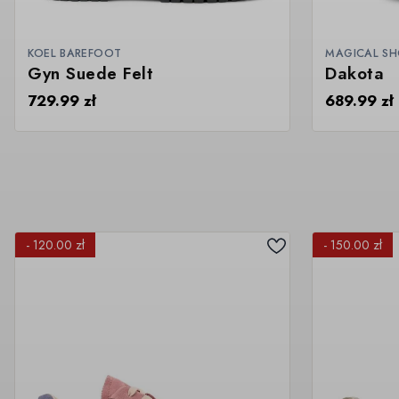
KOEL BAREFOOT
MAGICAL SH
Gyn Suede Felt
Dakota
729.99
zł
689.99
zł
- 120.00 zł
- 150.00 zł