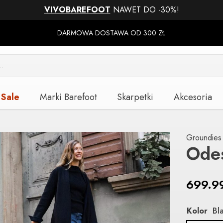
VIVOBAREFOOT
NAWET DO -30%!
DARMOWA DOSTAWA OD 300 ZŁ
Sale
Marki Barefoot
Skarpetki
Akcesoria
Groundies
Ode
699.9
Kolor
Bl