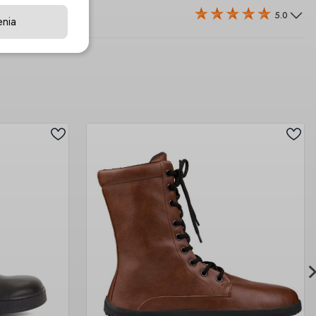
5.0
enia