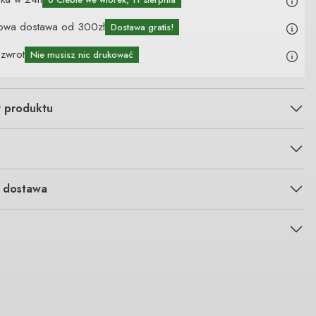
owa dostawa od 300zł
Dostawa gratis!
 zwrot
Nie musisz nic drukować
y produktu
i dostawa