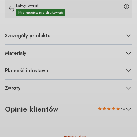
Łatwy zwrot
Nie musisz nic drukować
Szczegóły produktu
Materiały
Płatność i dostawa
Zwroty
Opinie klientów
5.0
minimal step