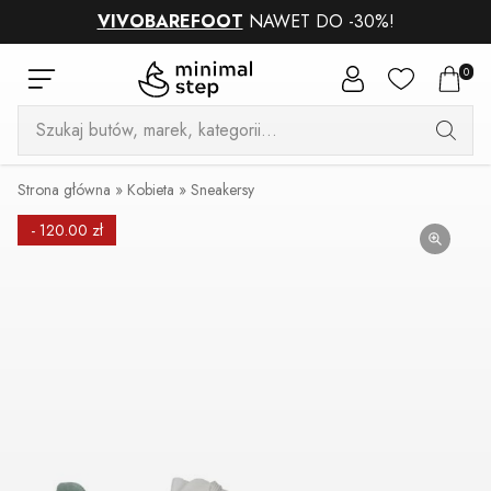
VIVOBAREFOOT
NAWET DO -30%!
0
Wyszukiwarka
produktów
Strona główna
»
Kobieta
»
Sneakersy
- 120.00 zł