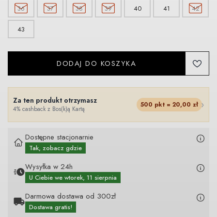
36
37
38
39
40
41
42
43
DODAJ DO KOSZYKA
Za ten produkt otrzymasz
›
500
pkt =
20,00
zł
4% cashback z Bos(k)ą Kartą
Dostępne stacjonarnie
Tak, zobacz gdzie
Wysyłka w 24h
U Ciebie
we wtorek, 11 sierpnia
Darmowa dostawa od 300zł
Dostawa gratis!