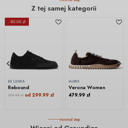
Z tej samej kategorii
- 80.00 zł
BE LENKA
MURIS
Rebound
Verona Women
od
299.99
zł
479.99
zł
379.99
zł
minimal step
Więcej od Groundies