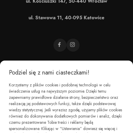
ul. Kościuszki 147, 50-440 Wrocław
ul. Stawowa 11, 40-095 Katowice
Podziel się z nami ciasteczkami!
CZEMU BAREFOOT?
Korzystamy z plików cookies i podobnej technologii w celu
świadczenia usług na najwyższym poziomie. Dzięki temu
KIM JESTEŚMY?
zapewniamy prawidłowe działanie strony, bezpieczeństwo oraz
realizację jej podstawowych funkcji, także dzięki podstawowej
wiedzy statystycznej. Jeśli wyrazisz zgodę, użyjemy plików cookies
REGULAMINY I ZWROTY
również do dokonywania dodatkowych pomiarów i analiz, dzięki
czemu prezentowane Tobie treści i reklamy będą
spersonalizowane. Klikając w “Ustawienia” dowiesz się więcej i