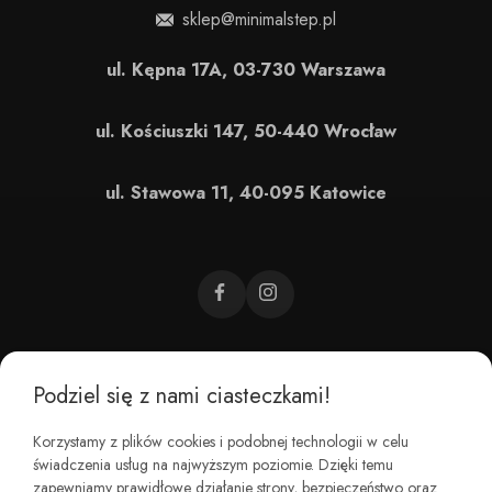
sklep@minimalstep.pl
ul. Kępna 17A, 03-730 Warszawa
ul. Kościuszki 147, 50-440 Wrocław
ul. Stawowa 11, 40-095 Katowice
Podziel się z nami ciasteczkami!
CZEMU BAREFOOT?
Korzystamy z plików cookies i podobnej technologii w celu
świadczenia usług na najwyższym poziomie. Dzięki temu
KIM JESTEŚMY?
zapewniamy prawidłowe działanie strony, bezpieczeństwo oraz