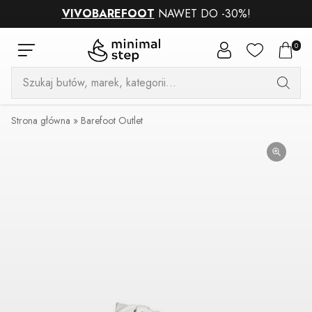
VIVOBAREFOOT
NAWET DO -30%!
0
Wyszukiwarka
produktów
Strona główna
»
Barefoot Outlet