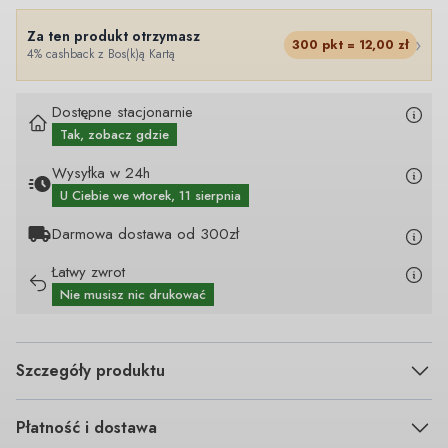
Za ten produkt otrzymasz
›
300
pkt =
12,00
zł
4% cashback z Bos(k)ą Kartą
Dostępne stacjonarnie
Tak, zobacz gdzie
Wysyłka w 24h
U Ciebie
we wtorek, 11 sierpnia
Darmowa dostawa od 300zł
Łatwy zwrot
Nie musisz nic drukować
Szczegóły produktu
Płatność i dostawa