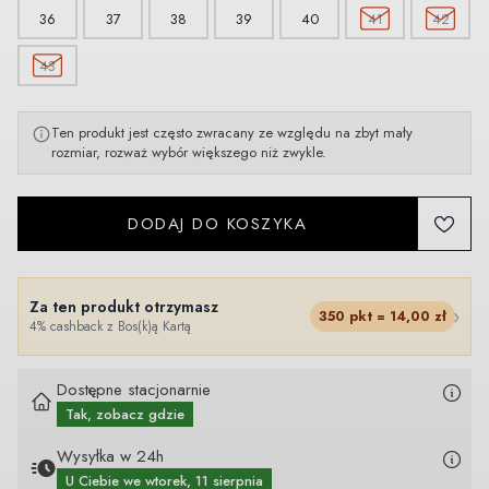
36
37
38
39
40
41
42
43
Ten produkt jest często zwracany ze względu na zbyt mały
rozmiar, rozważ wybór większego niż zwykle.
DODAJ DO KOSZYKA
Za ten produkt otrzymasz
›
350
pkt =
14,00
zł
4% cashback z Bos(k)ą Kartą
Dostępne stacjonarnie
Tak, zobacz gdzie
Wysyłka w 24h
U Ciebie
we wtorek, 11 sierpnia