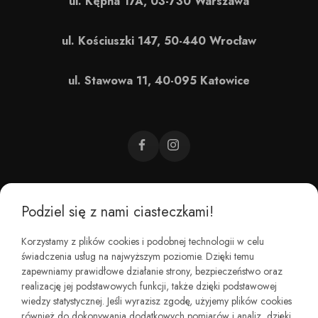
ul. Kępna 17A, 03-730 Warszawa
ul. Kościuszki 147, 50-440 Wrocław
ul. Stawowa 11, 40-095 Katowice
Podziel się z nami ciasteczkami!
CZEMU BAREFOOT?
Korzystamy z plików cookies i podobnej technologii w celu
świadczenia usług na najwyższym poziomie. Dzięki temu
KIM JESTEŚMY?
zapewniamy prawidłowe działanie strony, bezpieczeństwo oraz
realizację jej podstawowych funkcji, także dzięki podstawowej
wiedzy statystycznej. Jeśli wyrazisz zgodę, użyjemy plików cookies
REGULAMINY I ZWROTY
również do dokonywania dodatkowych pomiarów i analiz, dzięki