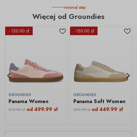
minimal step
Więcej od Groundies
- 120.00 zł
- 150.00 zł
GROUNDIES
GROUNDIES
Panama Women
Panama Soft Women
od
499.99
zł
od
449.99
zł
619.99
zł
599.99
zł