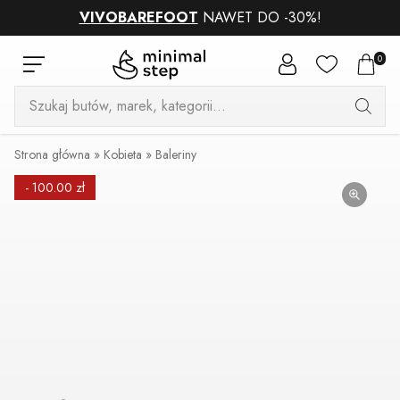
VIVOBAREFOOT
NAWET DO -30%!
0
Wyszukiwarka
produktów
Strona główna
»
Kobieta
»
Baleriny
- 100.00 zł