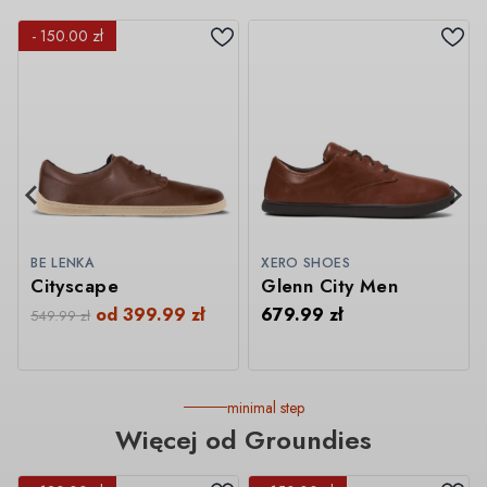
- 150.00 zł
BE LENKA
XERO SHOES
Cityscape
Glenn City Men
od
399.99
zł
679.99
zł
549.99
zł
minimal step
Więcej od Groundies