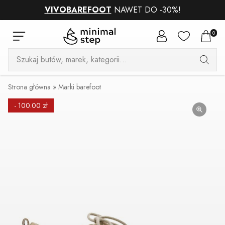
VIVOBAREFOOT
NAWET DO -30%!
0
Wyszukiwarka
produktów
Strona główna
»
Marki barefoot
- 100.00 zł