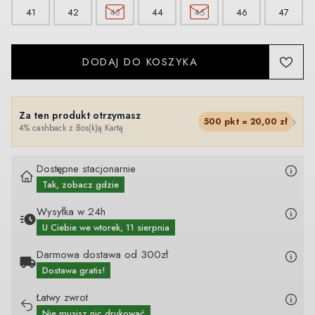
41
42
43
44
45
46
47
DODAJ DO KOSZYKA
Za ten produkt otrzymasz
›
500
pkt =
20,00
zł
4% cashback z Bos(k)ą Kartą
Dostępne stacjonarnie
Tak, zobacz gdzie
Wysyłka w 24h
U Ciebie
we wtorek, 11 sierpnia
Darmowa dostawa od 300zł
Dostawa gratis!
Łatwy zwrot
Nie musisz nic drukować