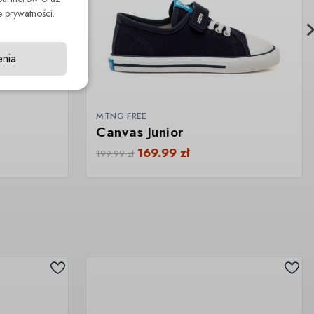
 prywatności.
enia
MTNG FREE
Canvas Junior
169.99
zł
199.99
zł