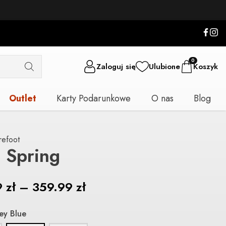
0
Zaloguj się
Ulubione
Koszyk
Outlet
Karty Podarunkowe
O nas
Blog
refoot
 Spring
9
zł
–
359.99
zł
ey Blue