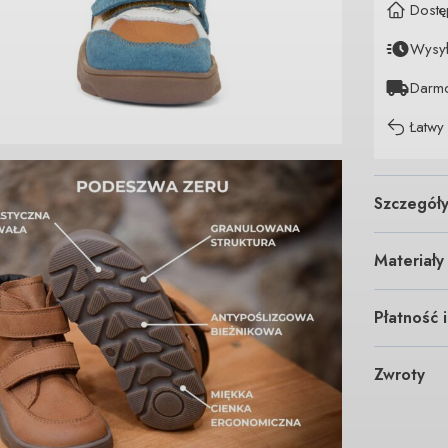
Dostę
Wysy
Darm
Łatwy
Szczegół
Materiały
Płatność 
Zwroty