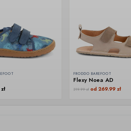
REFOOT
FRODDO BAREFOOT
Flexy Noea AD
9
zł
od
269.99
zł
319.99
zł