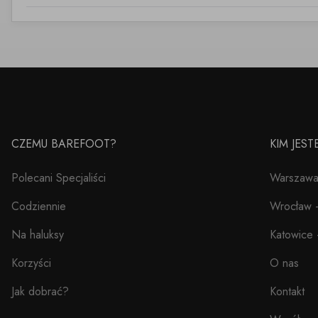
CZEMU BAREFOOT?
KIM JES
Polecani Specjaliści
Warszawa 
Codziennie
Wrocław –
Na haluksy
Katowice 
Korzyści
O nas
Jak dobrać?
Kontakt