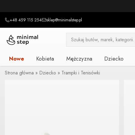
+48 459 115 254
sklep@minimalstep.pl
Wyszukiwarka
produktów
Nowe
Kobieta
Mężczyzna
Dziecko
Strona główna
»
Dziecko
»
Trampki i Tenisówki