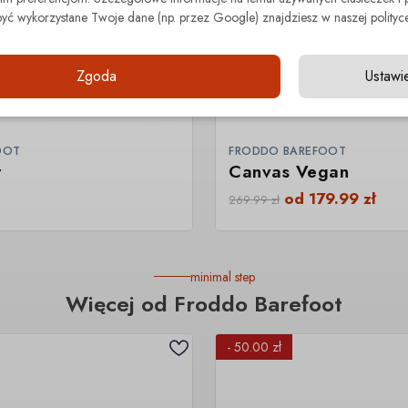
być wykorzystane Twoje dane (np. przez Google) znajdziesz w naszej polityce
Zgoda
Ustawi
OOT
FRODDO BAREFOOT
t
Canvas Vegan
od
179.99
zł
269.99
zł
minimal step
Więcej od Froddo Barefoot
- 50.00 zł