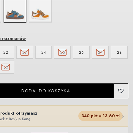
a rozmiarów
22
23
24
25
26
27
28
30
DODAJ DO KOSZYKA
produkt otrzymasz
›
340
pkt =
13,60
zł
ck z Bos(k)ą Kartą