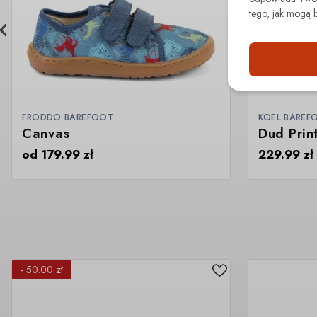
tego, jak mogą 
FRODDO BAREFOOT
KOEL BAREF
Canvas
Dud Prin
od
179.99
zł
229.99
zł
- 50.00 zł