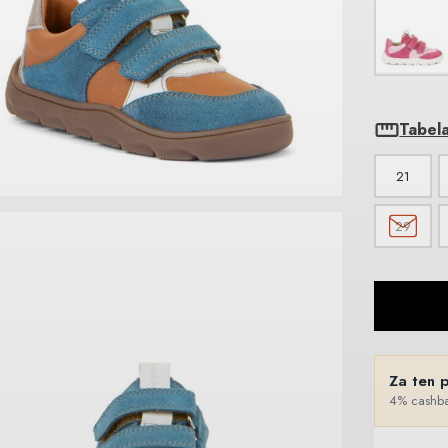
Tabel
21
29
Za ten 
4% cashba