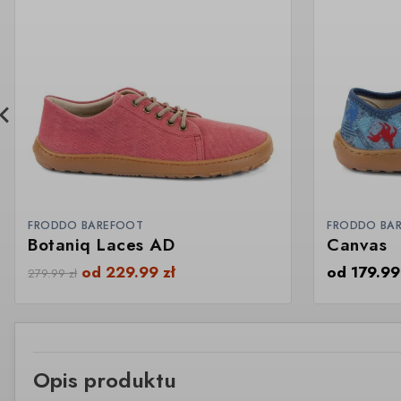
FRODDO BAREFOOT
FRODDO BA
Botaniq Laces AD
Canvas
od
229.99
zł
od
179.9
279.99
zł
Opis produktu