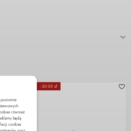
- 30.00 zł
 poziomie.
odstawowych
cookies również
reklamy będą
lacji cookies
partnerów oraz