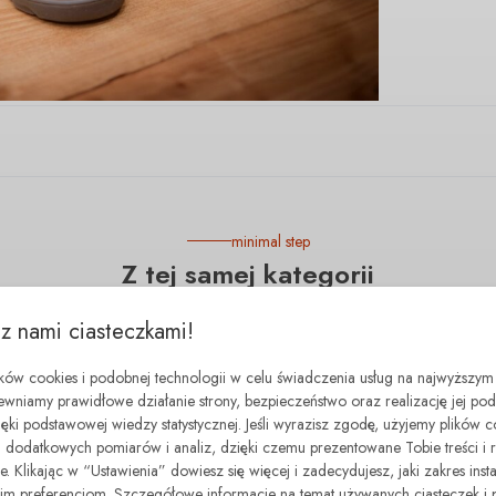
minimal step
Z tej samej kategorii
 z nami ciasteczkami!
- 90.00 zł
ików cookies i podobnej technologii w celu świadczenia usług na najwyższym
ewniamy prawidłowe działanie strony, bezpieczeństwo oraz realizację jej p
zięki podstawowej wiedzy statystycznej. Jeśli wyrazisz zgodę, użyjemy plików 
dodatkowych pomiarów i analiz, dzięki czemu prezentowane Tobie treści i 
. Klikając w “Ustawienia” dowiesz się więcej i zadecydujesz, jaki zakres insta
 preferencjom. Szczegółowe informacje na temat używanych ciasteczek i 