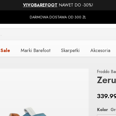
VIVOBAREFOOT
NAWET DO -30%!
DARMOWA DOSTAWA OD 300 ZŁ
Sale
Marki Barefoot
Skarpetki
Akcesoria
Froddo Ba
Zeru
339.9
Kolor
Gr