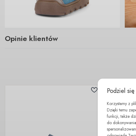
Opinie klientów
Podziel się
Korzystamy z pl
Dzięki temu zap
funkcji, także d
do dokonywania 
spersonalizowane
odpowiada Twoim