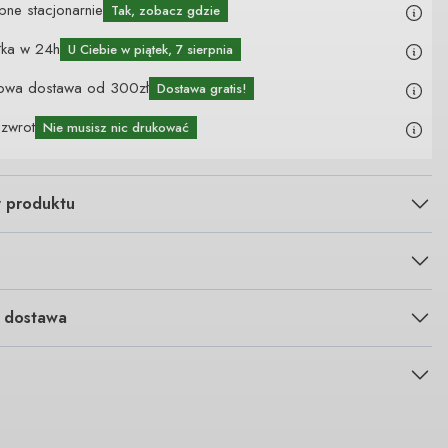
pne stacjonarnie
Tak, zobacz gdzie
łka w 24h
U Ciebie
w piątek, 7 sierpnia
owa dostawa od 300zł
Dostawa gratis!
 zwrot
Nie musisz nic drukować
y produktu
i dostawa