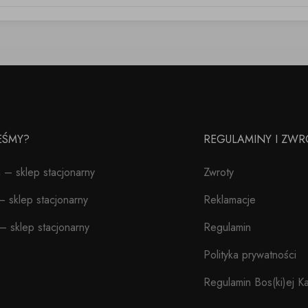
TEŚMY?
REGULAMINY I ZWR
– sklep stacjonarny
Zwroty
 sklep stacjonarny
Reklamacje
– sklep stacjonarny
Regulamin
Polityka prywatności
Regulamin Bos(ki)ej Ka