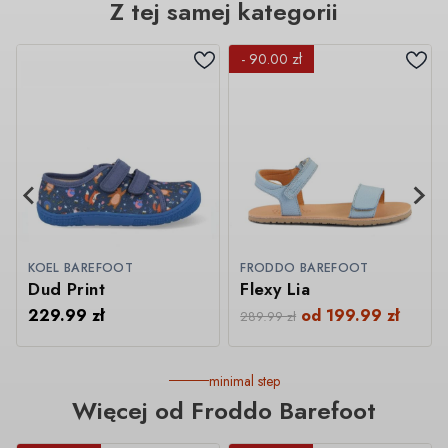
Z tej samej kategorii
- 90.00 zł
KOEL BAREFOOT
FRODDO BAREFOOT
Dud Print
Flexy Lia
229.99
zł
od
199.99
zł
289.99
zł
minimal step
Więcej od Froddo Barefoot