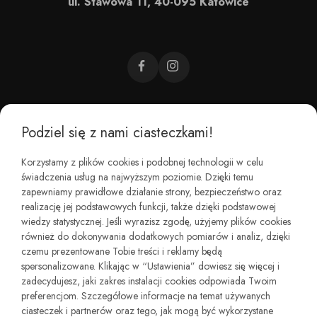
ul. Stawowa 11, 40-095 Katowice
Podziel się z nami ciasteczkami!
CZEMU BAREFOOT?
Korzystamy z plików cookies i podobnej technologii w celu
świadczenia usług na najwyższym poziomie. Dzięki temu
KIM JESTEŚMY?
zapewniamy prawidłowe działanie strony, bezpieczeństwo oraz
realizację jej podstawowych funkcji, także dzięki podstawowej
wiedzy statystycznej. Jeśli wyrazisz zgodę, użyjemy plików cookies
REGULAMINY I ZWROTY
również do dokonywania dodatkowych pomiarów i analiz, dzięki
czemu prezentowane Tobie treści i reklamy będą
spersonalizowane. Klikając w “Ustawienia” dowiesz się więcej i
zadecydujesz, jaki zakres instalacji cookies odpowiada Twoim
preferencjom. Szczegółowe informacje na temat używanych
ciasteczek i partnerów oraz tego, jak mogą być wykorzystane