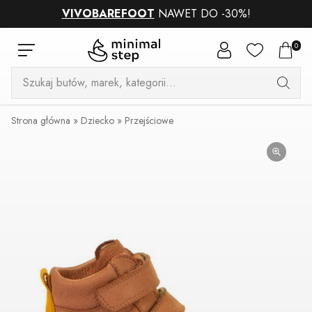
VIVOBAREFOOT
NAWET DO -30%!
0
Wyszukiwarka
produktów
Strona główna
»
Dziecko
»
Przejściowe