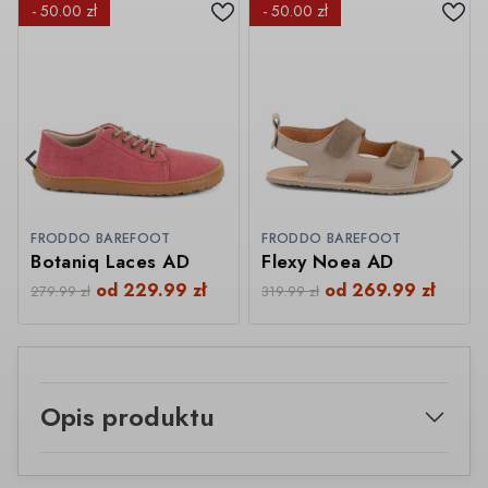
- 50.00 zł
- 50.00 zł
FRODDO BAREFOOT
FRODDO BAREFOOT
Botaniq Laces AD
Flexy Noea AD
od
229.99
zł
od
269.99
zł
279.99
zł
319.99
zł
Opis produktu