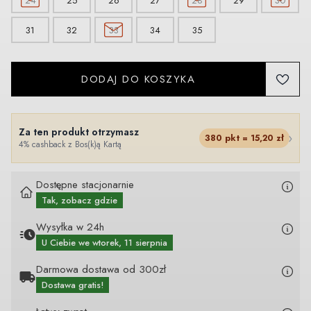
24
25
26
27
28
29
30
31
32
33
34
35
DODAJ DO KOSZYKA
Za ten produkt otrzymasz
›
380
pkt =
15,20
zł
4% cashback z Bos(k)ą Kartą
Dostępne stacjonarnie
Tak, zobacz gdzie
Wysyłka w 24h
U Ciebie
we wtorek, 11 sierpnia
Darmowa dostawa od 300zł
Dostawa gratis!