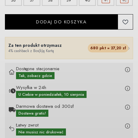
36
37
38
39
40
41
42
DODAJ DO KOSZYKA
Za ten produkt otrzymasz
›
680
pkt =
27,20
zł
4% cashback z Bos(k)ą Kartą
Dostępne stacjonarnie
Tak, zobacz gdzie
Wysyłka w 24h
U Ciebie
w poniedziałek, 10 sierpnia
Darmowa dostawa od 300zł
Dostawa gratis!
Łatwy zwrot
Nie musisz nic drukować