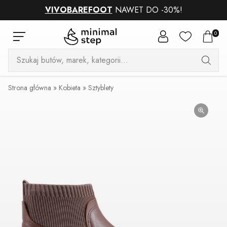
VIVOBAREFOOT
NAWET DO -30%!
0
Wyszukiwarka
produktów
Strona główna
»
Kobieta
»
Sztyblety