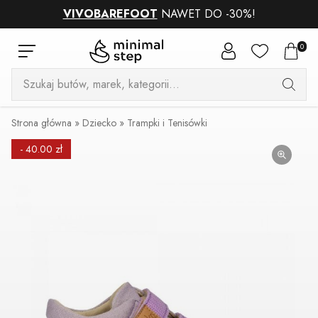
VIVOBAREFOOT
NAWET DO -30%!
0
Wyszukiwarka
produktów
Strona główna
»
Dziecko
»
Trampki i Tenisówki
- 40.00 zł