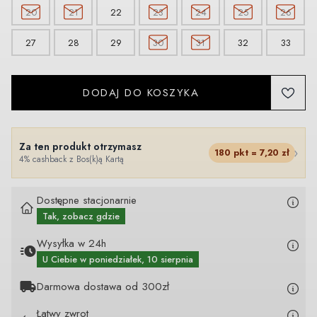
20
21
22
23
24
25
26
27
28
29
30
31
32
33
DODAJ DO KOSZYKA
Za ten produkt otrzymasz
›
180
pkt =
7,20
zł
4% cashback z Bos(k)ą Kartą
Dostępne stacjonarnie
Tak, zobacz gdzie
Wysyłka w 24h
U Ciebie
w poniedziałek, 10 sierpnia
Darmowa dostawa od 300zł
Łatwy zwrot