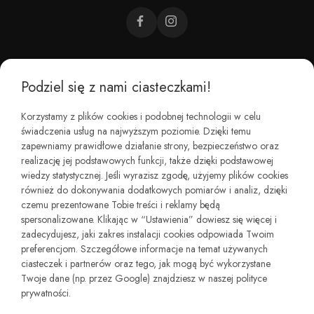
Podziel się z nami ciasteczkami!
CZEMU BAREFOOT?
Korzystamy z plików cookies i podobnej technologii w celu
świadczenia usług na najwyższym poziomie. Dzięki temu
KIM JESTEŚMY?
zapewniamy prawidłowe działanie strony, bezpieczeństwo oraz
realizację jej podstawowych funkcji, także dzięki podstawowej
wiedzy statystycznej. Jeśli wyrazisz zgodę, użyjemy plików cookies
REGULAMINY I ZWROTY
również do dokonywania dodatkowych pomiarów i analiz, dzięki
czemu prezentowane Tobie treści i reklamy będą
spersonalizowane. Klikając w “Ustawienia” dowiesz się więcej i
zadecydujesz, jaki zakres instalacji cookies odpowiada Twoim
preferencjom. Szczegółowe informacje na temat używanych
ciasteczek i partnerów oraz tego, jak mogą być wykorzystane
Twoje dane (np. przez Google) znajdziesz w naszej polityce
prywatności.
Copyright © minimalstep.pl