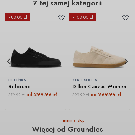
Z tej samej kategorii
- 80.00 zł
- 100.00 zł
BE LENKA
XERO SHOES
Rebound
Dillon Canvas Women
od
299.99
zł
od
299.99
zł
379.99
zł
399.99
zł
minimal step
Więcej od Groundies