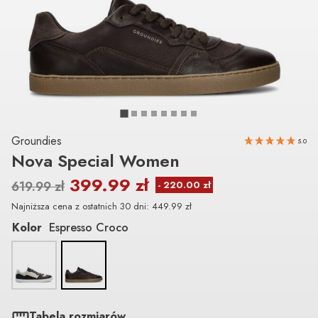
Groundies
5.0
Nova Special Women
399.99
zł
619.99
zł
Najniższa cena z ostatnich 30 dni:
449.99
zł
Kolor
Espresso Croco
Tabela rozmiarów