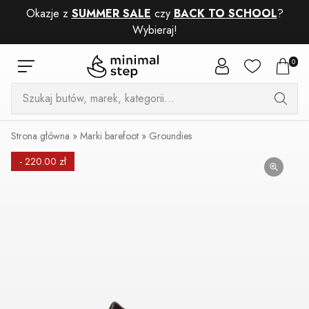
Okazje z
SUMMER SALE
czy
BACK TO SCHOOL
?
Wybieraj!
0
Wyszukiwarka
produktów
Strona główna
»
Marki barefoot
»
Groundies
- 220.00 zł