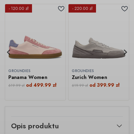
- 120.00 zł
- 220.00 zł
GROUNDIES
GROUNDIES
Panama Women
Zurich Women
od
499.99
zł
od
399.99
zł
619.99
zł
619.99
zł
Opis produktu