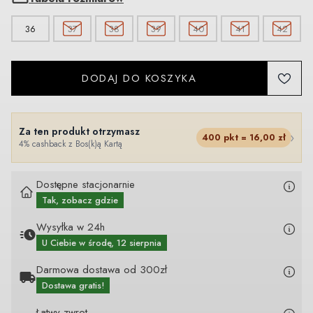
36
37
38
39
40
41
42
DODAJ DO KOSZYKA
Za ten produkt otrzymasz
›
400
pkt =
16,00
zł
4% cashback z Bos(k)ą Kartą
Dostępne stacjonarnie
Tak, zobacz gdzie
Wysyłka w 24h
U Ciebie
w środę, 12 sierpnia
Darmowa dostawa od 300zł
Dostawa gratis!
Łatwy zwrot