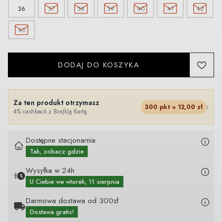
36
37
38
39
40
41
42
43
DODAJ DO KOSZYKA
Za ten produkt otrzymasz
›
300
pkt =
12,00
zł
4% cashback z Bos(k)ą Kartą
Dostępne stacjonarnie
Tak, zobacz gdzie
Wysyłka w 24h
U Ciebie
we wtorek, 11 sierpnia
Darmowa dostawa od 300zł
Dostawa gratis!