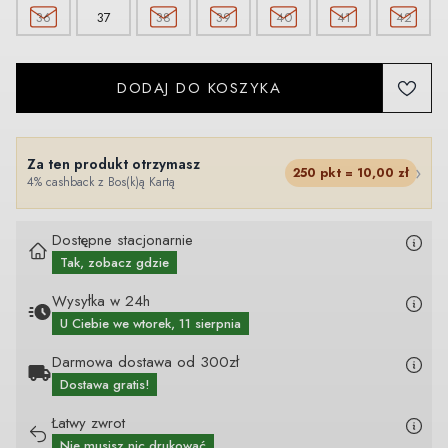
36
37
38
39
40
41
42
DODAJ DO KOSZYKA
Za ten produkt otrzymasz
›
250
pkt =
10,00
zł
4% cashback z Bos(k)ą Kartą
Dostępne stacjonarnie
Tak, zobacz gdzie
Wysyłka w 24h
U Ciebie
we wtorek, 11 sierpnia
Darmowa dostawa od 300zł
Dostawa gratis!
Łatwy zwrot
Nie musisz nic drukować