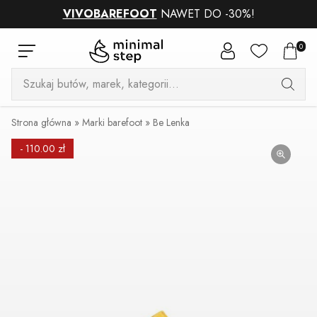
VIVOBAREFOOT
NAWET DO -30%!
0
Wyszukiwarka
produktów
Strona główna
»
Marki barefoot
»
Be Lenka
- 110.00 zł