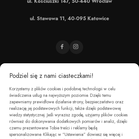
ul. Kościuszki 147, 50-440 Wrocław
ul. Stawowa 11, 40-095 Katowice
Podziel się z nami ciasteczkami!
CZEMU BAREFOOT?
Korzystamy z plików cookies i podobnej technologii w celu
świadczenia usług na najwyższym poziomie. Dzięki temu
KIM JESTEŚMY?
zapewniamy prawidłowe działanie strony, bezpieczeństwo oraz
realizację jej podstawowych funkcji, także dzięki podstawowej
wiedzy statystycznej. Jeśli wyrazisz zgodę, użyjemy plików cookies
REGULAMINY I ZWROTY
również do dokonywania dodatkowych pomiarów i analiz, dzięki
czemu prezentowane Tobie treści i reklamy będą
spersonalizowane. Klikając w “Ustawienia” dowiesz się więcej i