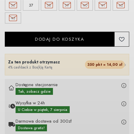
36
37
38
39
40
41
42
43
DODAJ DO KOSZYKA
Za ten produkt otrzymasz
›
350
pkt =
14,00
zł
4% cashback z Bos(k)ą Kartą
Dostępne stacjonarnie
Tak, zobacz gdzie
Wysyłka w 24h
U Ciebie
w piątek, 7 sierpnia
Darmowa dostawa od 300zł
Dostawa gratis!