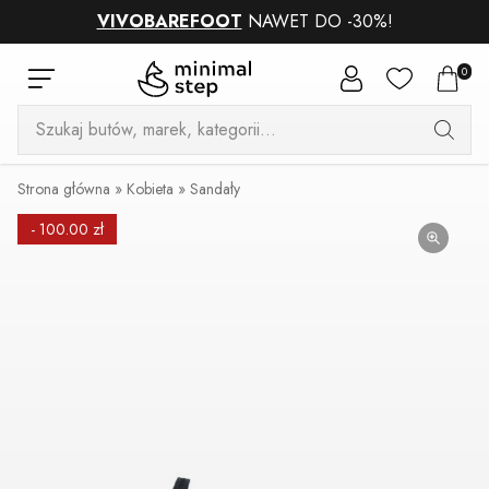
VIVOBAREFOOT
NAWET DO -30%!
0
Wyszukiwarka
produktów
Strona główna
»
Kobieta
»
Sandały
- 100.00 zł