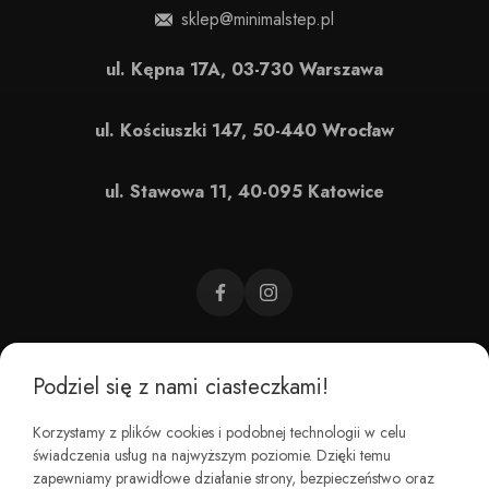
sklep@minimalstep.pl
ul. Kępna 17A, 03-730 Warszawa
ul. Kościuszki 147, 50-440 Wrocław
ul. Stawowa 11, 40-095 Katowice
Podziel się z nami ciasteczkami!
CZEMU BAREFOOT?
Korzystamy z plików cookies i podobnej technologii w celu
świadczenia usług na najwyższym poziomie. Dzięki temu
KIM JESTEŚMY?
zapewniamy prawidłowe działanie strony, bezpieczeństwo oraz