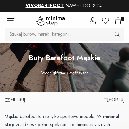
VIVOBAREFOOT
NAWET DO -30%!
0
Wyszukiwarka
produktów
Buty Barefoot Męskie
Strona główna
»
Mężczyzna
FILTRUJ
SORTUJ
Męskie barefoot to nie tylko sportowe modele. W
minimal
step
znajdziesz pełne spektrum: od minimalistycznych