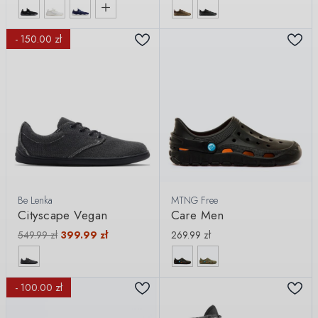
- 150.00 zł
Be Lenka
MTNG Free
Cityscape Vegan
Care Men
549.99
zł
399.99
zł
269.99
zł
- 100.00 zł