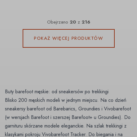
Obejrzano
20
z
216
POKAŻ WIĘCEJ PRODUKTÓW
Buty barefoot męskie: od sneakersów po trekkingi
Blisko 200 męskich modeli w jednym miejscu. Na co dzień
sneakersy barefoot
od Barebarics, Groundies i Vivobarefoot
(w wersjach Barefoot i szerszej Barefoot+ u Groundies). Do
garnituru skórzane
modele eleganckie
. Na szlak
trekkingi
z
klasykami pokroju Vivobarefoot Tracker. Do biegania i na