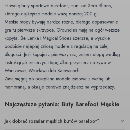
siłownię
buty sportowe barefoot
, m.in. od Xero Shoes,
którego najlżejsze modele ważą poniżej 200 g.
Męskie stopy bywają bardzo różne, dlatego dopasowanie
gra tu pierwsze skrzypce. Groundies mają na ogół węższe
kopyta, Be Lenka i Magical Shoes szersze, a wysokie
podbicie najlepiej zniosą modele z regulacją na całej
długości. Jeśli kupujesz pierwszy raz, zmierz stopę według
instrukcji
jak zmierzyć stopę
albo przymierz na żywo w
Warszawie, Wrocławiu lub Katowicach.
Zimą sięgnij po
ocieplane modele zimowe
z wełną lub
membraną, a okazje cenowe znajdziesz na
wyprzedaży
.
Najczęstsze pytania: Buty Barefoot Męskie
Jak dobrać rozmiar męskich butów barefoot?