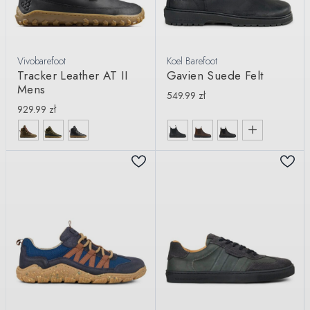
Vivobarefoot
Koel Barefoot
Tracker Leather AT II
Gavien Suede Felt
Mens
549.99
zł
929.99
zł