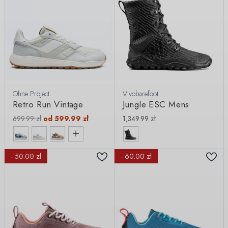
Ohne Project
Vivobarefoot
Retro Run Vintage
Jungle ESC Mens
699.99
zł
od
599.99
zł
1,349.99
zł
- 50.00 zł
- 60.00 zł