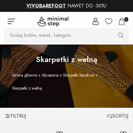
VIVOBAREFOOT
NAWET DO -30%!
0
Wyszukiwarka
produktów
Skarpetki z wełną
Strona główna
»
Akcesoria
»
Skarpetki barefoot
»
Skarpetki z wełną
FILTRUJ
SORTUJ